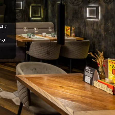
д и
ь!