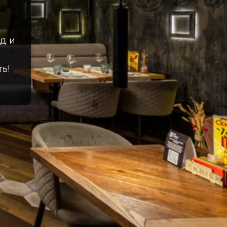
д и
ь!