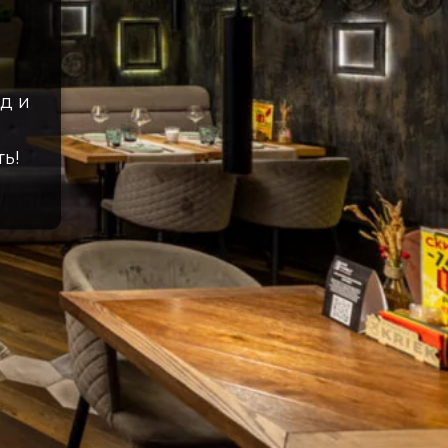
д и
ь!